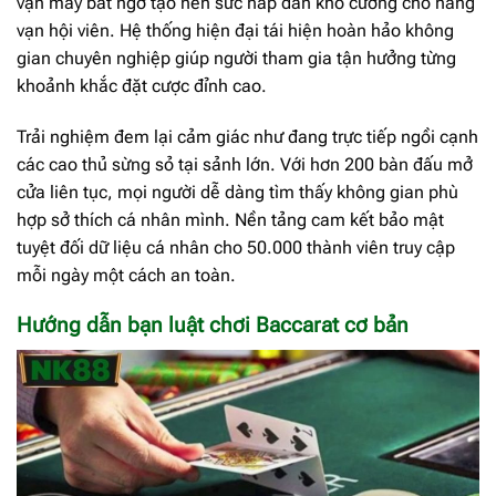
vận may bất ngờ tạo nên sức hấp dẫn khó cưỡng cho hàng
vạn hội viên. Hệ thống hiện đại tái hiện hoàn hảo không
gian chuyên nghiệp giúp người tham gia tận hưởng từng
khoảnh khắc đặt cược đỉnh cao.
Trải nghiệm đem lại cảm giác như đang trực tiếp ngồi cạnh
các cao thủ sừng sỏ tại sảnh lớn. Với hơn 200 bàn đấu mở
cửa liên tục, mọi người dễ dàng tìm thấy không gian phù
hợp sở thích cá nhân mình. Nền tảng cam kết bảo mật
tuyệt đối dữ liệu cá nhân cho 50.000 thành viên truy cập
mỗi ngày một cách an toàn.
Hướng dẫn bạn luật chơi Baccarat cơ bản