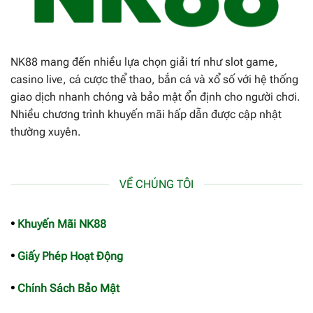
NK88 mang đến nhiều lựa chọn giải trí như slot game,
casino live, cá cược thể thao, bắn cá và xổ số với hệ thống
giao dịch nhanh chóng và bảo mật ổn định cho người chơi.
Nhiều chương trình khuyến mãi hấp dẫn được cập nhật
thường xuyên.
VỀ CHÚNG TÔI
•
Khuyến Mãi NK88
•
Giấy Phép Hoạt Động
•
Chính Sách Bảo Mật