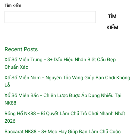
Tìm kiếm
TÌM
KIẾM
Recent Posts
Xổ Số Miền Trung – 3+ Dấu Hiệu Nhận Biết Cầu Đẹp
Chuẩn Xác
Xổ Số Miền Nam – Nguyên Tắc Vàng Giúp Bạn Chơi Không
Lỗ
Xổ Số Miền Bắc – Chiến Lược Được Áp Dụng Nhiều Tại
NK88
Rồng Hổ NK88 – Bí Quyết Làm Chủ Trò Chơi Nhanh Nhất
2026
Baccarat NK88 – 3+ Mẹo Hay Giúp Bạn Làm Chủ Cuộc