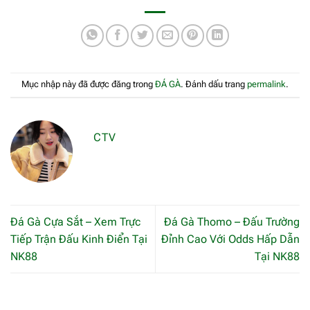
Mục nhập này đã được đăng trong
ĐÁ GÀ
. Đánh dấu trang
permalink
.
CTV
Đá Gà Cựa Sắt – Xem Trực
Đá Gà Thomo – Đấu Trường
Tiếp Trận Đấu Kinh Điển Tại
Đỉnh Cao Với Odds Hấp Dẫn
NK88
Tại NK88