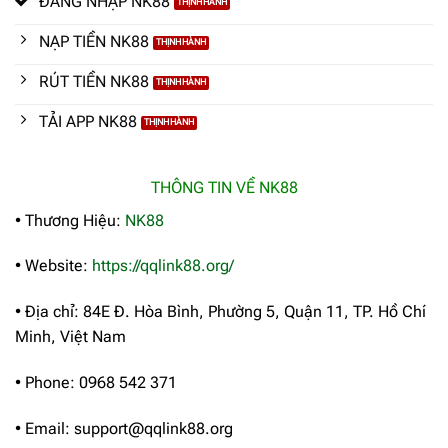
ĐĂNG NHẬP NK88
NẠP TIỀN NK88
RÚT TIỀN NK88
TẢI APP NK88
THÔNG TIN VỀ NK88
• Thương Hiệu:
NK88
• Website:
https://qqlink88.org/
• Địa chỉ: 84E Đ. Hòa Bình, Phường 5, Quận 11, TP. Hồ Chí
Minh, Việt Nam
• Phone: 0968 542 371
• Email:
support@qqlink88.org