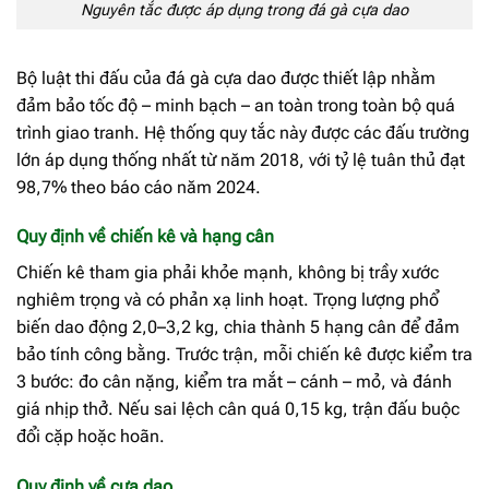
Nguyên tắc được áp dụng trong đá gà cựa dao
Bộ luật thi đấu của đá gà cựa dao được thiết lập nhằm
đảm bảo tốc độ – minh bạch – an toàn trong toàn bộ quá
trình giao tranh. Hệ thống quy tắc này được các đấu trường
lớn áp dụng thống nhất từ năm 2018, với tỷ lệ tuân thủ đạt
98,7% theo báo cáo năm 2024.
Quy định về chiến kê và hạng cân
Chiến kê tham gia phải khỏe mạnh, không bị trầy xước
nghiêm trọng và có phản xạ linh hoạt. Trọng lượng phổ
biến dao động 2,0–3,2 kg, chia thành 5 hạng cân để đảm
bảo tính công bằng. Trước trận, mỗi chiến kê được kiểm tra
3 bước: đo cân nặng, kiểm tra mắt – cánh – mỏ, và đánh
giá nhịp thở. Nếu sai lệch cân quá 0,15 kg, trận đấu buộc
đổi cặp hoặc hoãn.
Quy định về cựa dao