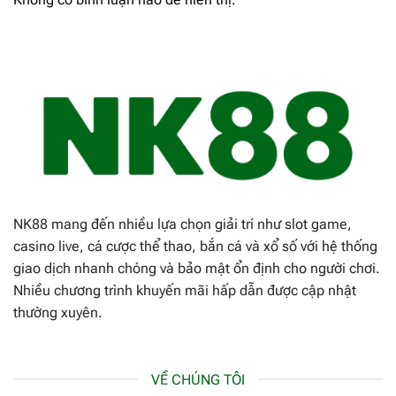
NK88 mang đến nhiều lựa chọn giải trí như slot game,
casino live, cá cược thể thao, bắn cá và xổ số với hệ thống
giao dịch nhanh chóng và bảo mật ổn định cho người chơi.
Nhiều chương trình khuyến mãi hấp dẫn được cập nhật
thường xuyên.
VỀ CHÚNG TÔI